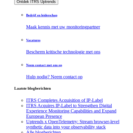
Ontdek ITRS Uptrends
Bedrijf en leiderschap
Maak kennis met uw monitoringpartner
Vacatures
Bescherm kritische technologie met ons
Neem contact met ons op
Hulp nodig? Neem contact op
Laatste blogberichten
ITRS Completes Acquisition of IP-Label
ITRS Acquires IP-Label to Strengthen Digital
Experience Monitoring Capabilities and Expand
European Presence
Uptrends x OpenTelemetry: Stream browser-level
synthetic data into your observability stack
Alle blogberichten