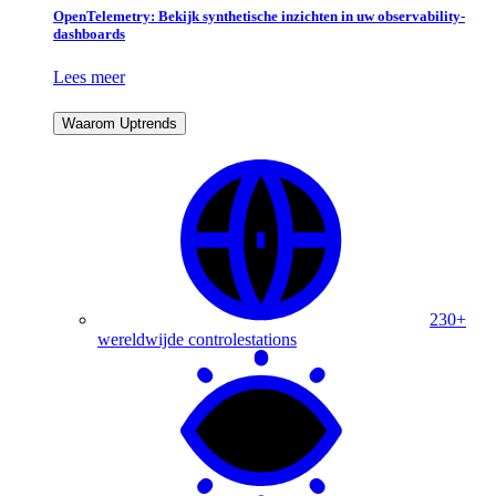
OpenTelemetry: Bekijk synthetische inzichten in uw observability-
dashboards
Lees meer
Waarom Uptrends
230+
wereldwijde controlestations