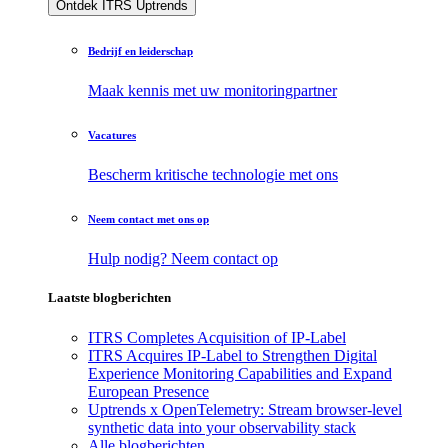
Ontdek ITRS Uptrends
Bedrijf en leiderschap
Maak kennis met uw monitoringpartner
Vacatures
Bescherm kritische technologie met ons
Neem contact met ons op
Hulp nodig? Neem contact op
Laatste blogberichten
ITRS Completes Acquisition of IP-Label
ITRS Acquires IP-Label to Strengthen Digital
Experience Monitoring Capabilities and Expand
European Presence
Uptrends x OpenTelemetry: Stream browser-level
synthetic data into your observability stack
Alle blogberichten