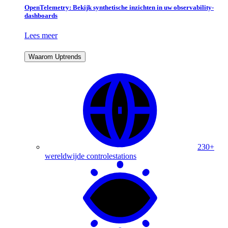
OpenTelemetry: Bekijk synthetische inzichten in uw observability-
dashboards
Lees meer
Waarom Uptrends
230+
wereldwijde controlestations