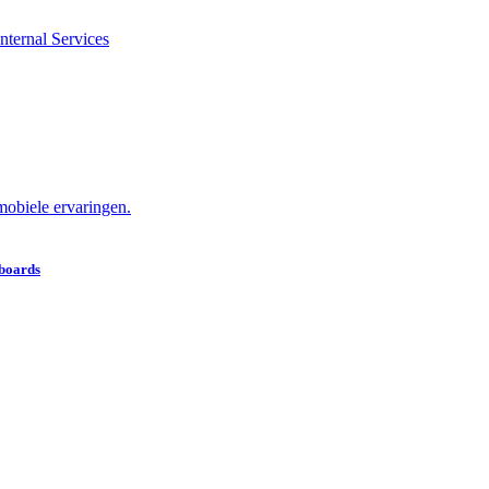
nternal Services
obiele ervaringen.
hboards