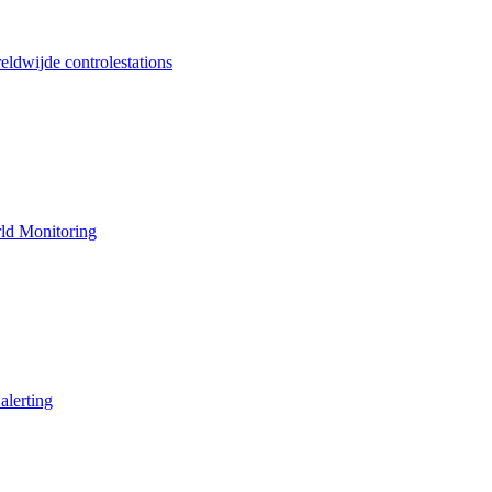
ldwijde controlestations
ld Monitoring
alerting