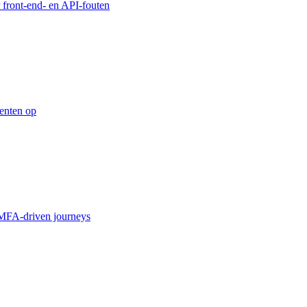
 front-end- en API-fouten
enten op
MFA-driven journeys