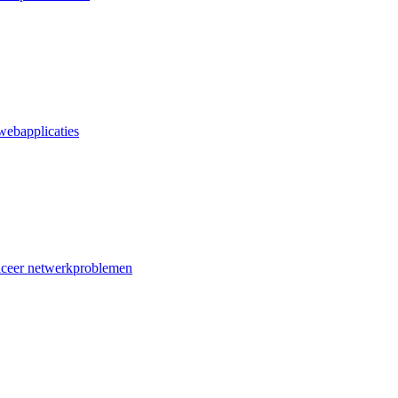
webapplicaties
iceer netwerkproblemen