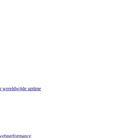
r wereldwijde uptime
webperformance