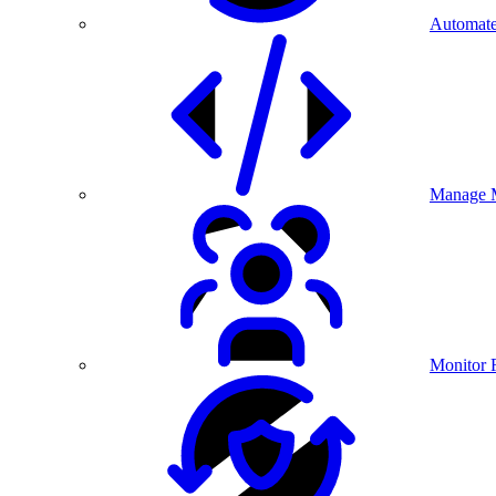
Automate
Manage M
Monitor 