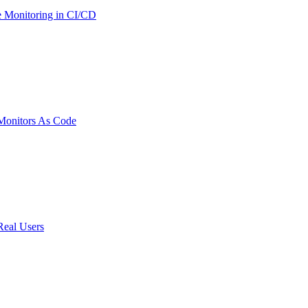
 Monitoring in CI/CD
onitors As Code
Real Users