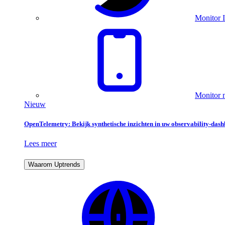
Monitor I
Monitor m
Nieuw
OpenTelemetry: Bekijk synthetische inzichten in uw observability-das
Lees meer
Waarom Uptrends