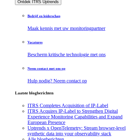
Ontdek ITRS Uptrends
Bedrijf en leiderschap
Maak kennis met uw monitoringpartner
Vacatures
Bescherm kritische technologie met ons
Neem contact met ons op
Hulp nodig? Neem contact op
Laatste blogberichten
ITRS Completes Acquisition of IP-Label
ITRS Acquires IP-Label to Strengthen Digital
Experience Monitoring Capabilities and Expand
European Presence
Uptrends x OpenTelemetry: Stream browser-level
synthetic data into your observability stack
Alle blogberichten