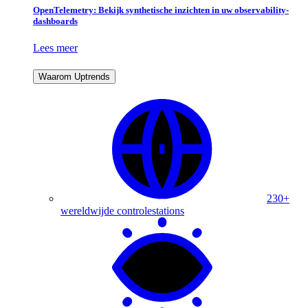
OpenTelemetry: Bekijk synthetische inzichten in uw observability-
dashboards
Lees meer
Waarom Uptrends
230+
wereldwijde controlestations