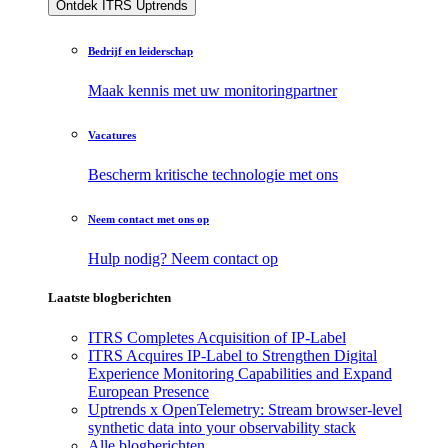
Ontdek ITRS Uptrends
Bedrijf en leiderschap
Maak kennis met uw monitoringpartner
Vacatures
Bescherm kritische technologie met ons
Neem contact met ons op
Hulp nodig? Neem contact op
Laatste blogberichten
ITRS Completes Acquisition of IP-Label
ITRS Acquires IP-Label to Strengthen Digital
Experience Monitoring Capabilities and Expand
European Presence
Uptrends x OpenTelemetry: Stream browser-level
synthetic data into your observability stack
Alle blogberichten