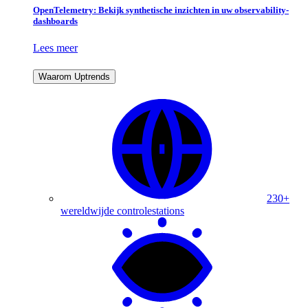
OpenTelemetry: Bekijk synthetische inzichten in uw observability-
dashboards
Lees meer
Waarom Uptrends
230+
wereldwijde controlestations