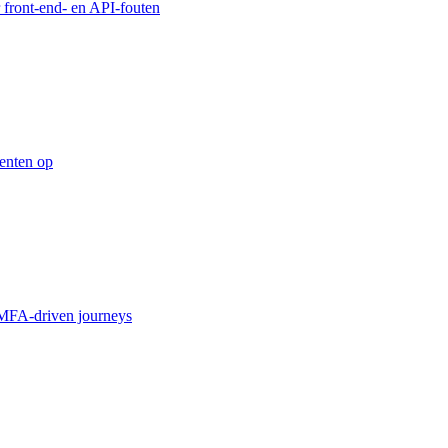
 front-end- en API-fouten
enten op
MFA-driven journeys