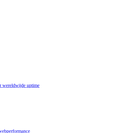
r wereldwijde uptime
webperformance