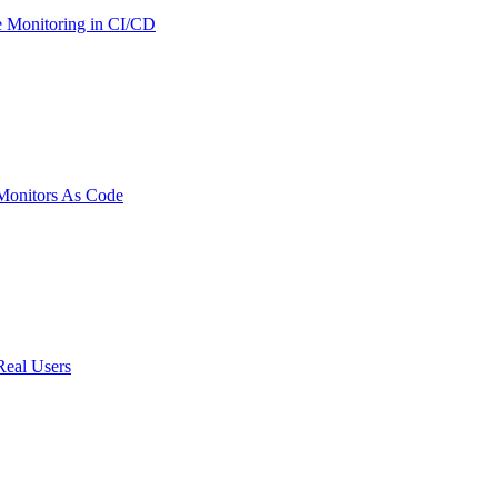
 Monitoring in CI/CD
onitors As Code
Real Users