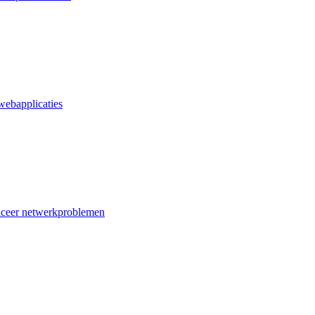
webapplicaties
iceer netwerkproblemen