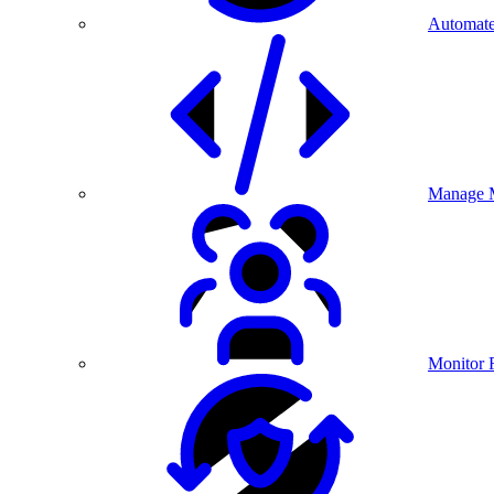
Automate
Manage M
Monitor 