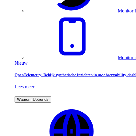
Monitor I
Monitor m
Nieuw
OpenTelemetry: Bekijk synthetische inzichten in uw observability-das
Lees meer
Waarom Uptrends