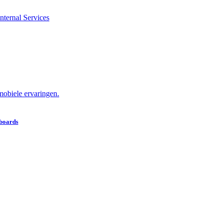
nternal Services
obiele ervaringen.
hboards