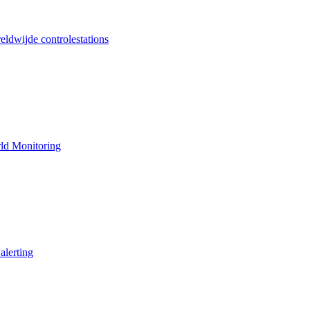
ldwijde controlestations
ld Monitoring
alerting