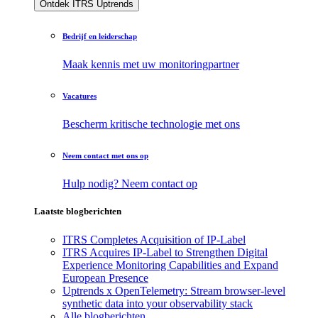
Ontdek ITRS Uptrends
Bedrijf en leiderschap
Maak kennis met uw monitoringpartner
Vacatures
Bescherm kritische technologie met ons
Neem contact met ons op
Hulp nodig? Neem contact op
Laatste blogberichten
ITRS Completes Acquisition of IP-Label
ITRS Acquires IP-Label to Strengthen Digital
Experience Monitoring Capabilities and Expand
European Presence
Uptrends x OpenTelemetry: Stream browser-level
synthetic data into your observability stack
Alle blogberichten