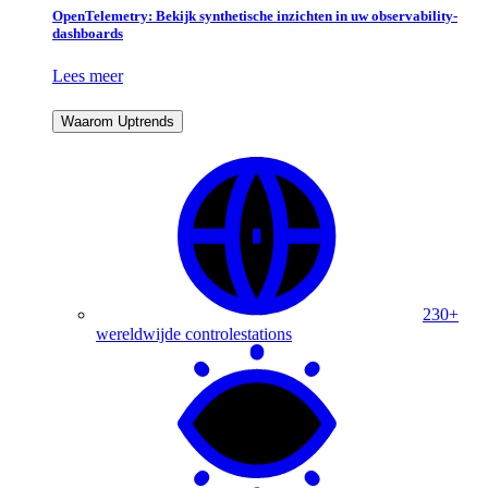
OpenTelemetry: Bekijk synthetische inzichten in uw observability-
dashboards
Lees meer
Waarom Uptrends
230+
wereldwijde controlestations