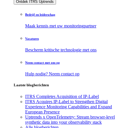
Ontdek ITRS Uptrends
Bedrijf en leiderschap
Maak kennis met uw monitoringpartner
Vacatures
Bescherm kritische technologie met ons
Neem contact met ons op
Hulp nodig? Neem contact op
Laatste blogberichten
ITRS Completes Acquisition of IP-Label
ITRS Acquires IP-Label to Strengthen Digital
Experience Monitoring Capabilities and Expand
European Presence
Uptrends x OpenTelemetry: Stream browser-level
synthetic data into your observability stack
Alle blogberichten