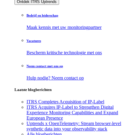
Ontdek ITRS Uptrends
Bedrijf en leiderschap
Maak kennis met uw monitoringpartner
Vacatures
Bescherm kritische technologie met ons
Neem contact met ons op
Hulp nodig? Neem contact op
Laatste blogberichten
ITRS Completes Acquisition of IP-Label
ITRS Acquires IP-Label to Strengthen Digital
Experience Monitoring Capabilities and Expand
European Presence
Uptrends x OpenTelemetry: Stream browser-level
synthetic data into your observability stack
Alle blogberichten