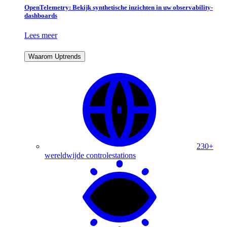
OpenTelemetry: Bekijk synthetische inzichten in uw observability-
dashboards
Lees meer
Waarom Uptrends
230+
wereldwijde controlestations