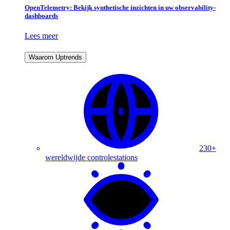
OpenTelemetry: Bekijk synthetische inzichten in uw observability-
dashboards
Lees meer
Waarom Uptrends
230+
wereldwijde controlestations