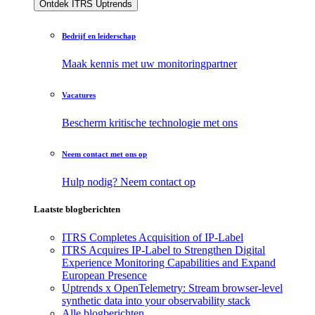
Ontdek ITRS Uptrends
Bedrijf en leiderschap
Maak kennis met uw monitoringpartner
Vacatures
Bescherm kritische technologie met ons
Neem contact met ons op
Hulp nodig? Neem contact op
Laatste blogberichten
ITRS Completes Acquisition of IP-Label
ITRS Acquires IP-Label to Strengthen Digital
Experience Monitoring Capabilities and Expand
European Presence
Uptrends x OpenTelemetry: Stream browser-level
synthetic data into your observability stack
Alle blogberichten