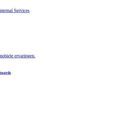
nternal Services
obiele ervaringen.
hboards