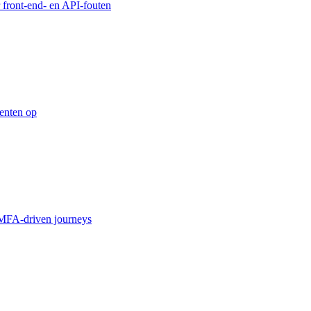
 front-end- en API-fouten
enten op
MFA-driven journeys