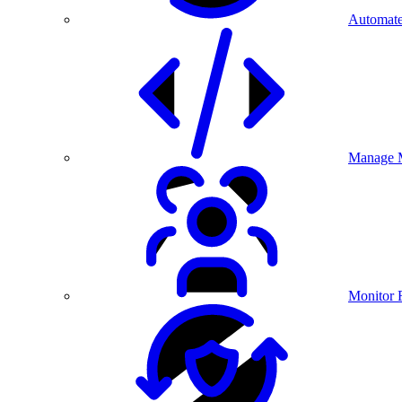
Automate
Manage M
Monitor 