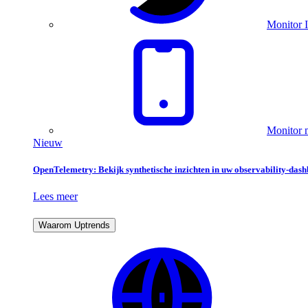
Monitor I
Monitor m
Nieuw
OpenTelemetry: Bekijk synthetische inzichten in uw observability-das
Lees meer
Waarom Uptrends