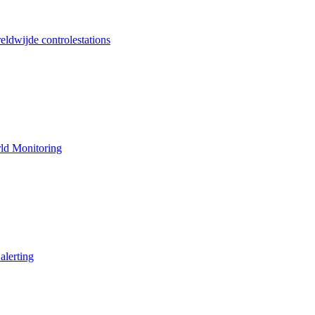
ldwijde controlestations
ld Monitoring
alerting