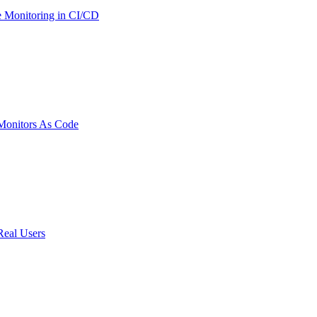
 Monitoring in CI/CD
onitors As Code
Real Users