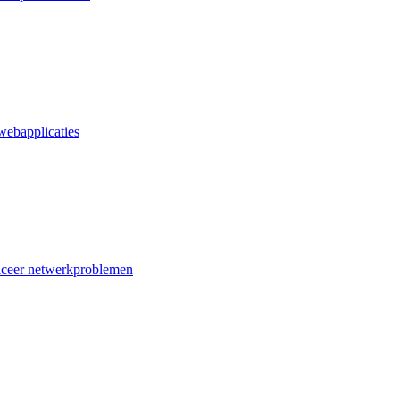
webapplicaties
iceer netwerkproblemen