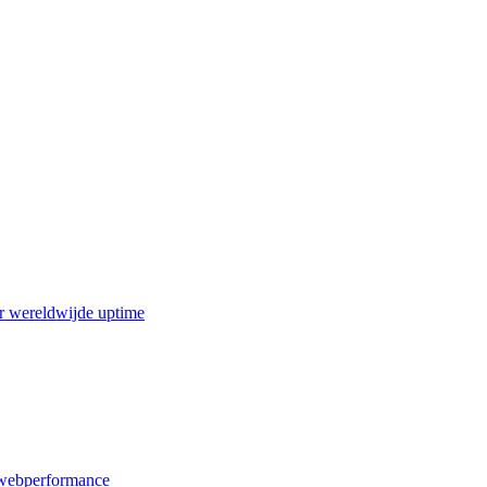
r wereldwijde uptime
webperformance