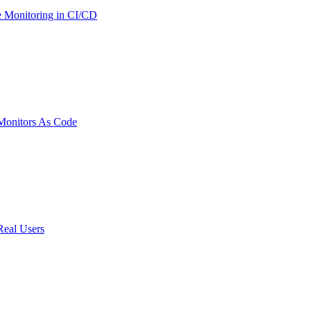
 Monitoring in CI/CD
onitors As Code
Real Users