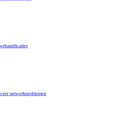
webapplicaties
iceer netwerkproblemen