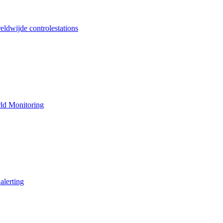
ldwijde controlestations
ld Monitoring
alerting