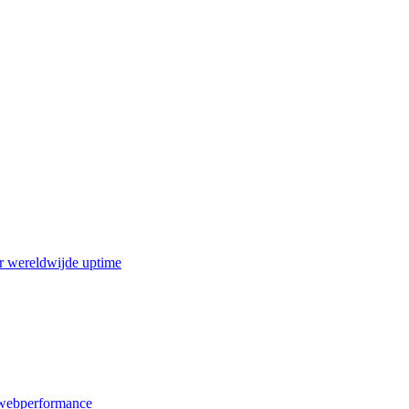
r wereldwijde uptime
webperformance