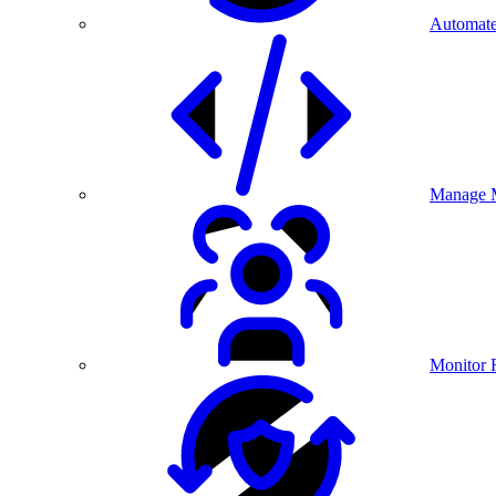
Automate
Manage M
Monitor 