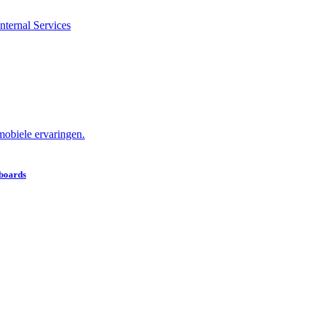
nternal Services
obiele ervaringen.
hboards