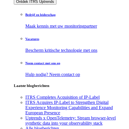
Ontdek ITRS Uptrends
Bedrijf en leiderschap
Maak kennis met uw monitoringpartner
Vacatures
Bescherm kritische technologie met ons
Neem contact met ons op
Hulp nodig? Neem contact op
Laatste blogberichten
ITRS Completes Acquisition of IP-Label
ITRS Acquires IP-Label to Strengthen Digital
Experience Monitoring Capabilities and Expand
European Presence
Uptrends x OpenTelemetry: Stream browser-level
synthetic data into your observability stack
Alle blogberichten