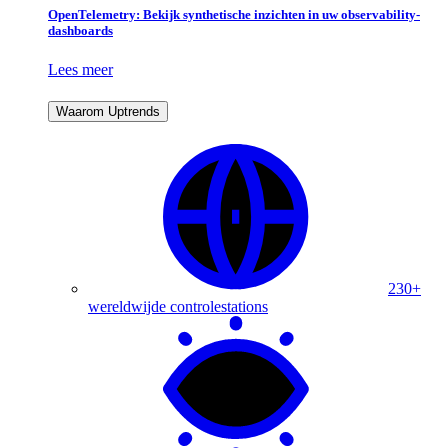
OpenTelemetry: Bekijk synthetische inzichten in uw observability-
dashboards
Lees meer
Waarom Uptrends
230+
wereldwijde controlestations