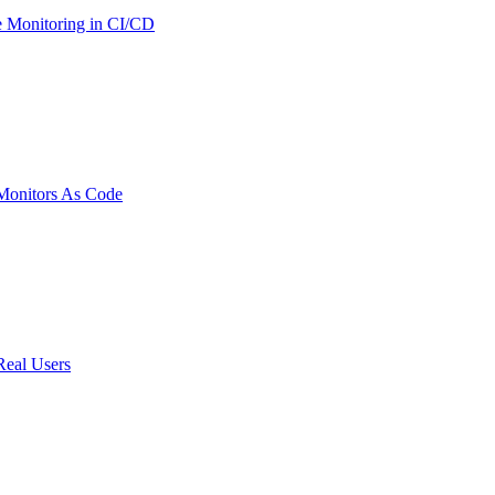
 Monitoring in CI/CD
onitors As Code
Real Users