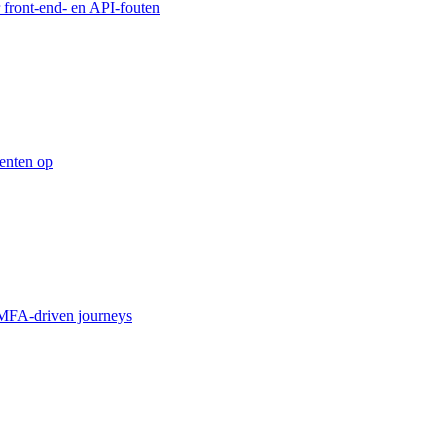
 front-end- en API-fouten
enten op
MFA-driven journeys