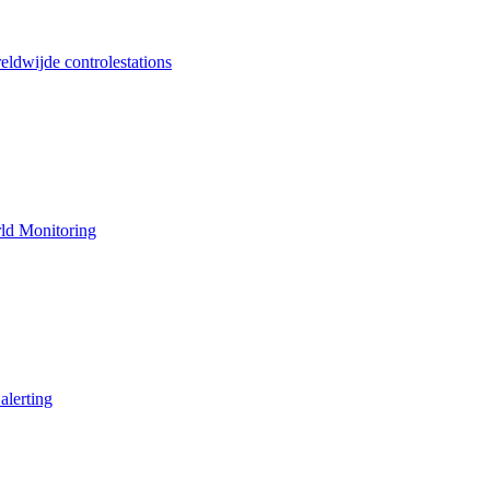
ldwijde controlestations
ld Monitoring
alerting