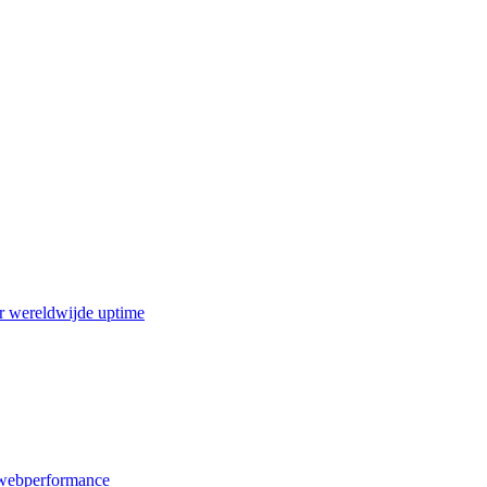
r wereldwijde uptime
webperformance