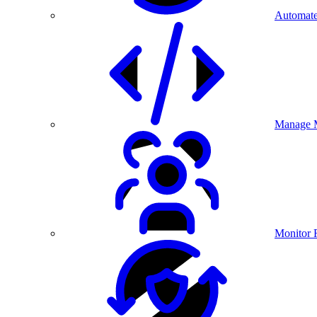
Automate
Manage M
Monitor 