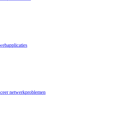
webapplicaties
iceer netwerkproblemen