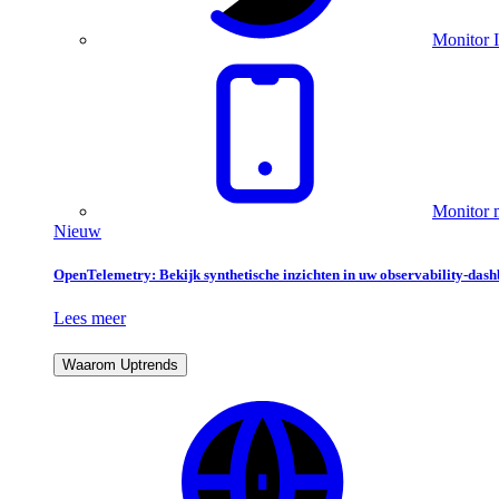
Monitor I
Monitor m
Nieuw
OpenTelemetry: Bekijk synthetische inzichten in uw observability-das
Lees meer
Waarom Uptrends