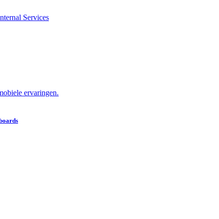
nternal Services
obiele ervaringen.
hboards