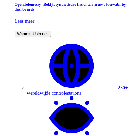
OpenTelemetry: Bekijk synthetische inzichten in uw observability-
dashboards
Lees meer
Waarom Uptrends
230+
wereldwijde controlestations