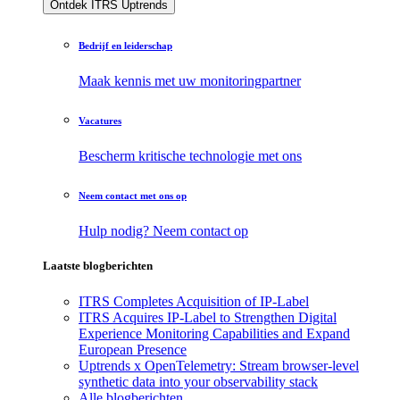
Ontdek ITRS Uptrends
Bedrijf en leiderschap
Maak kennis met uw monitoringpartner
Vacatures
Bescherm kritische technologie met ons
Neem contact met ons op
Hulp nodig? Neem contact op
Laatste blogberichten
ITRS Completes Acquisition of IP-Label
ITRS Acquires IP-Label to Strengthen Digital
Experience Monitoring Capabilities and Expand
European Presence
Uptrends x OpenTelemetry: Stream browser-level
synthetic data into your observability stack
Alle blogberichten