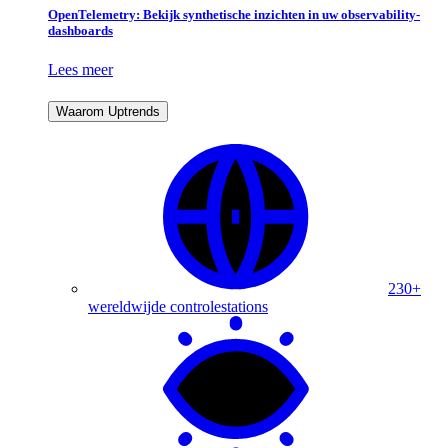
OpenTelemetry: Bekijk synthetische inzichten in uw observability-
dashboards
Lees meer
Waarom Uptrends
230+
wereldwijde controlestations