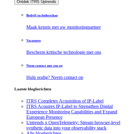
Ontdek ITRS Uptrends
Bedrijf en leiderschap
Maak kennis met uw monitoringpartner
Vacatures
Bescherm kritische technologie met ons
Neem contact met ons op
Hulp nodig? Neem contact op
Laatste blogberichten
ITRS Completes Acquisition of IP-Label
ITRS Acquires IP-Label to Strengthen Digital
Experience Monitoring Capabilities and Expand
European Presence
Uptrends x OpenTelemetry: Stream browser-level
synthetic data into your observability stack
Alle blogberichten