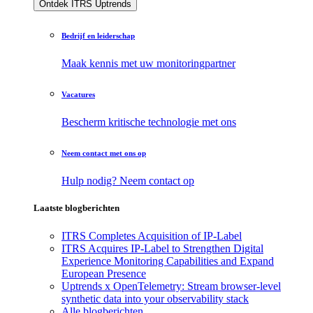
Ontdek ITRS Uptrends
Bedrijf en leiderschap
Maak kennis met uw monitoringpartner
Vacatures
Bescherm kritische technologie met ons
Neem contact met ons op
Hulp nodig? Neem contact op
Laatste blogberichten
ITRS Completes Acquisition of IP-Label
ITRS Acquires IP-Label to Strengthen Digital
Experience Monitoring Capabilities and Expand
European Presence
Uptrends x OpenTelemetry: Stream browser-level
synthetic data into your observability stack
Alle blogberichten