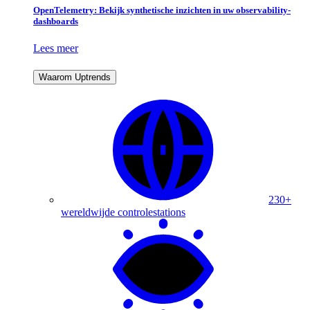
OpenTelemetry: Bekijk synthetische inzichten in uw observability-
dashboards
Lees meer
Waarom Uptrends
230+
wereldwijde controlestations