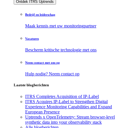
Ontdek ITRS Uptrends
Bedrijf en leiderschap
Maak kennis met uw monitoringpartner
Vacatures
Bescherm kritische technologie met ons
Neem contact met ons op
Hulp nodig? Neem contact op
Laatste blogberichten
ITRS Completes Acquisition of IP-Label
ITRS Acquires IP-Label to Strengthen Digital
Experience Monitoring Capabilities and Expand
European Presence
Uptrends x OpenTelemetry: Stream browser-level
synthetic data into your observability stack
Alle blogberichten