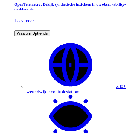
OpenTelemetry: Bekijk synthetische inzichten in uw observability-
dashboards
Lees meer
Waarom Uptrends
230+
wereldwijde controlestations