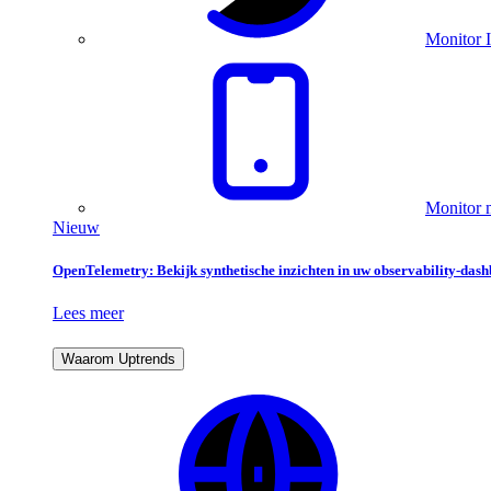
Monitor I
Monitor m
Nieuw
OpenTelemetry: Bekijk synthetische inzichten in uw observability-das
Lees meer
Waarom Uptrends