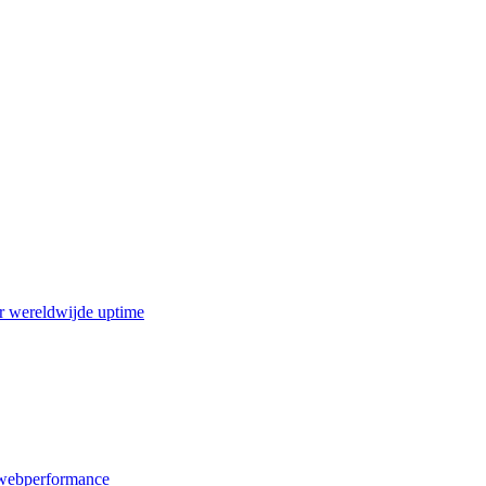
r wereldwijde uptime
webperformance