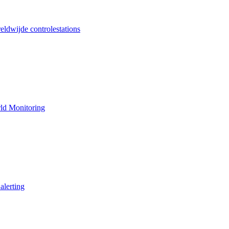
ldwijde controlestations
ld Monitoring
alerting