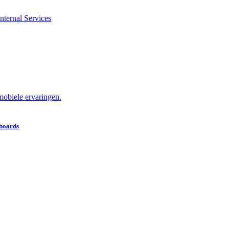
nternal Services
obiele ervaringen.
hboards