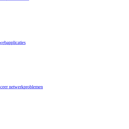
webapplicaties
iceer netwerkproblemen