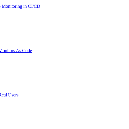
 Monitoring in CI/CD
onitors As Code
Real Users