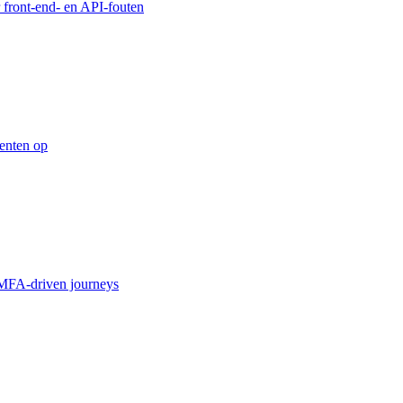
 front-end- en API-fouten
enten op
MFA-driven journeys