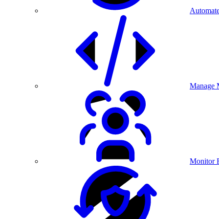
Automate
Manage M
Monitor 